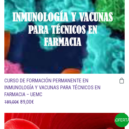
189,00€.
89,00€.
CURSO DE FORMACIÓN PERMANENTE EN
INMUNOLOGÍA Y VACUNAS PARA TÉCNICOS EN
FARMACIA – UEMC
EL
EL
89,00
€
189,00
€
PRECIO
PRECIO
ORIGINAL
ACTUAL
¡OFERTA
ERA:
ES: