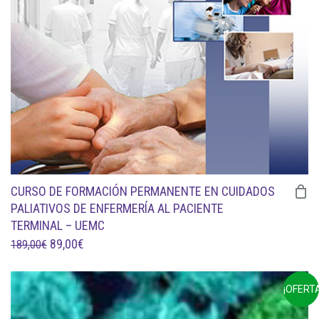
189,00€.
89,00€.
CURSO DE FORMACIÓN PERMANENTE EN CUIDADOS
PALIATIVOS DE ENFERMERÍA AL PACIENTE
TERMINAL – UEMC
EL
EL
89,00
€
189,00
€
PRECIO
PRECIO
ORIGINAL
ACTUAL
¡OFERTA
ERA:
ES: