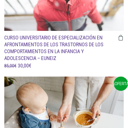
CURSO UNIVERSITARIO DE ESPECIALIZACIÓN EN
AFRONTAMIENTOS DE LOS TRASTORNOS DE LOS
COMPORTAMIENTOS EN LA INFANCIA Y
ADOLESCENCIA – EUNEIZ
EL
EL
30,00
€
85,00
€
PRECIO
PRECIO
ORIGINAL
ACTUAL
¡OFERTA
ERA:
ES:
85,00€.
30,00€.