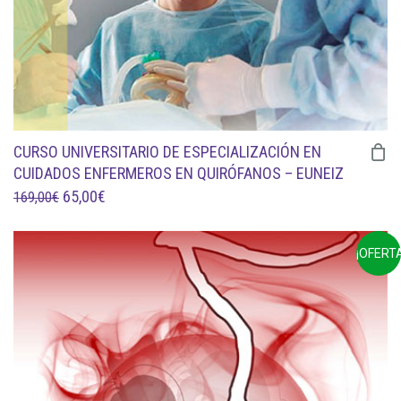
CURSO UNIVERSITARIO DE ESPECIALIZACIÓN EN
CUIDADOS ENFERMEROS EN QUIRÓFANOS – EUNEIZ
EL
EL
65,00
€
169,00
€
PRECIO
PRECIO
ORIGINAL
ACTUAL
¡OFERTA
ERA:
ES:
169,00€.
65,00€.