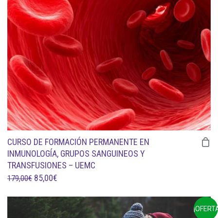
189,00€.
89,00€.
CURSO DE FORMACIÓN PERMANENTE EN
INMUNOLOGÍA, GRUPOS SANGUINEOS Y
TRANSFUSIONES – UEMC
EL
EL
85,00
€
179,00
€
PRECIO
PRECIO
ORIGINAL
ACTUAL
¡OFERTA
ERA:
ES: