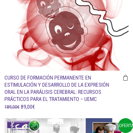
CURSO DE FORMACIÓN PERMANENTE EN
ESTIMULACIÓN Y DESARROLLO DE LA EXPRESIÓN
ORAL EN LA PARÁLISIS CEREBRAL: RECURSOS
PRÁCTICOS PARA EL TRATAMIENTO – UEMC
EL
EL
89,00
€
189,00
€
PRECIO
PRECIO
ORIGINAL
ACTUAL
¡OFERTA
ERA:
ES: