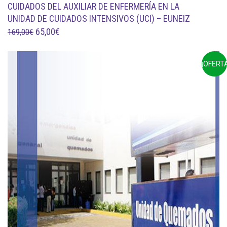
CUIDADOS DEL AUXILIAR DE ENFERMERÍA EN LA
UNIDAD DE CUIDADOS INTENSIVOS (UCI) – EUNEIZ
EL
EL
65,00
€
169,00
€
PRECIO
PRECIO
ORIGINAL
ACTUAL
¡OFERTA
ERA:
ES:
169,00€.
65,00€.