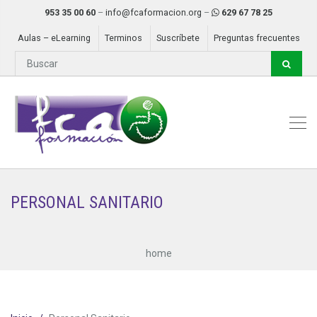
953 35 00 60
–
info@fcaformacion.org
–
629 67 78 25
Aulas – eLearning
Terminos
Suscríbete
Preguntas frecuentes
PERSONAL SANITARIO
home