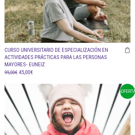
CURSO UNIVERSITARIO DE ESPECIALIZACIÓN EN
ACTIVIDADES PRÁCTICAS PARA LAS PERSONAS
MAYORES- EUNEIZ
EL
EL
45,00
€
99,00
€
PRECIO
PRECIO
ORIGINAL
ACTUAL
¡OFERTA
ERA:
ES:
99,00€.
45,00€.