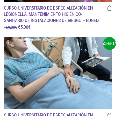
CURSO UNIVERSITARIO DE ESPECIALIZACIÓN EN
LEGIONELLA. MANTENIMIENTO HIGIÉNICO-
SANITARIO DE INSTALACIONES DE RIESGO – EUNEIZ
EL
EL
65,00
€
169,00
€
PRECIO
PRECIO
ORIGINAL
ACTUAL
¡OFERTA
ERA:
ES:
169,00€.
65,00€.
CURSO UNIVERSITARIO DE ESPECIALIZACIÓN EN