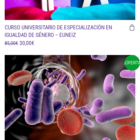
CURSO UNIVERSITARIO DE ESPECIALIZACIÓN EN
IGUALDAD DE GÉNERO – EUNEIZ
EL
EL
30,00
€
85,00
€
PRECIO
PRECIO
ORIGINAL
ACTUAL
¡OFERTA
ERA:
ES:
85,00€.
30,00€.