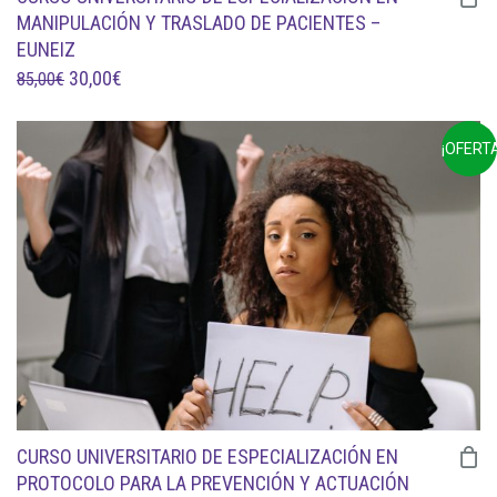
MANIPULACIÓN Y TRASLADO DE PACIENTES –
EUNEIZ
EL
EL
30,00
€
85,00
€
PRECIO
PRECIO
ORIGINAL
ACTUAL
¡OFERTA
ERA:
ES:
85,00€.
30,00€.
CURSO UNIVERSITARIO DE ESPECIALIZACIÓN EN
PROTOCOLO PARA LA PREVENCIÓN Y ACTUACIÓN