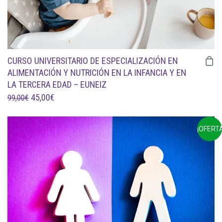
CURSO UNIVERSITARIO DE ESPECIALIZACIÓN EN
ALIMENTACIÓN Y NUTRICIÓN EN LA INFANCIA Y EN
LA TERCERA EDAD – EUNEIZ
EL
EL
45,00
€
99,00
€
PRECIO
PRECIO
ORIGINAL
ACTUAL
¡OFERTA
ERA:
ES:
99,00€.
45,00€.