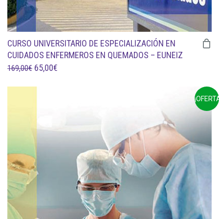
CURSO UNIVERSITARIO DE ESPECIALIZACIÓN EN
CUIDADOS ENFERMEROS EN QUEMADOS – EUNEIZ
EL
EL
65,00
€
169,00
€
PRECIO
PRECIO
ORIGINAL
ACTUAL
¡OFERTA
ERA:
ES:
169,00€.
65,00€.