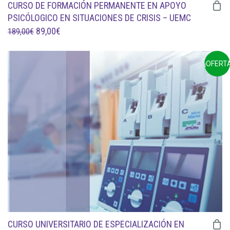
CURSO DE FORMACIÓN PERMANENTE EN APOYO
PSICÓLOGICO EN SITUACIONES DE CRISIS – UEMC
EL
EL
89,00
€
189,00
€
PRECIO
PRECIO
ORIGINAL
ACTUAL
¡OFERTA
ERA:
ES:
189,00€.
89,00€.
CURSO UNIVERSITARIO DE ESPECIALIZACIÓN EN