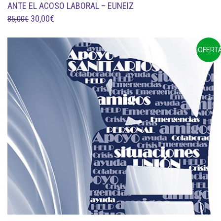
ANTE EL ACOSO LABORAL – EUNEIZ
EL
EL
30,00
€
85,00
€
PRECIO
PRECIO
ORIGINAL
ACTUAL
¡OFERTA
ERA:
ES:
85,00€.
30,00€.