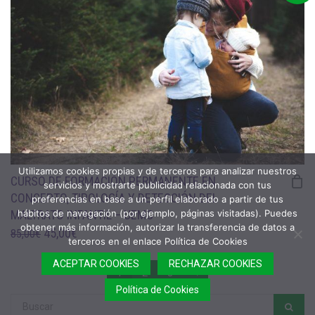
179,00€.
85,00€.
Utilizamos cookies propias y de terceros para analizar nuestros
CURSO DE FORMACIÓN PERMANENTE EN
servicios y mostrarte publicidad relacionada con tus
CONCEPTO, TIPOLOGÍA Y DETECCIÓN DEL
preferencias en base a un perfil elaborado a partir de tus
hábitos de navegación (por ejemplo, páginas visitadas). Puedes
MALTRATO INFANTIL – UEMC
obtener más información, autorizar la transferencia de datos a
EL
EL
45,00
€
85,00
€
terceros en el enlace Política de Cookies
PRECIO
PRECIO
ACEPTAR COOKIES
RECHAZAR COOKIES
ORIGINAL
ACTUAL
1
2
3
→
ERA:
ES:
Política de Cookies
85,00€.
45,00€.