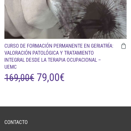
CURSO DE FORMACIÓN PERMANENTE EN GERIATRÍA:
VALORACIÓN PATOLÓGICA Y TRATAMIENTO
INTEGRAL DESDE LA TERAPIA OCUPACIONAL –
UEMC
EL
EL
79,00
€
169,00
€
PRECIO
PRECIO
ORIGINAL
ACTUAL
ERA:
ES:
CONTACTO