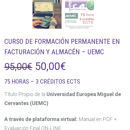
CURSO DE FORMACIÓN PERMANENTE EN
FACTURACIÓN Y ALMACÉN – UEMC
El
El
50,00
€
95,00
€
precio
precio
75 HORAS – 3 CRÉDITOS ECTS
original
actual
Título Propio de la
Universidad Europea Miguel de
Cervantes (UEMC)
era:
es:
95,00€.
50,00€.
A través de plataforma virtual:
Manual en PDF +
Evaluación Final ON-LINE