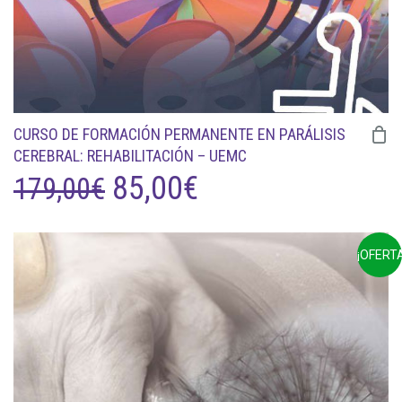
CURSO DE FORMACIÓN PERMANENTE EN PARÁLISIS
CEREBRAL: REHABILITACIÓN – UEMC
EL
EL
85,00
€
179,00
€
PRECIO
PRECIO
¡OFERTA
ORIGINAL
ACTUAL
ERA:
ES:
179,00€.
85,00€.